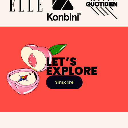
LET’S
EXPLORE
S'inscrire