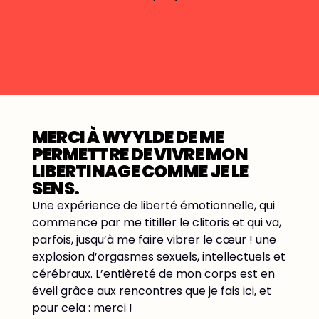
MERCI À WYYLDE DE ME
IL 
PERMETTRE DE VIVRE MON
RE
LIBERTINAGE COMME JE LE
Et fo
SENS.
10 ans
Une expérience de liberté émotionnelle, qui
coupl
commence par me titiller le clitoris et qui va,
avec 
parfois, jusqu’à me faire vibrer le cœur ! une
amis 
explosion d’orgasmes sexuels, intellectuels et
horiz
cérébraux. L’entièreté de mon corps est en
très 
éveil grâce aux rencontres que je fais ici, et
clubs
pour cela : merci !