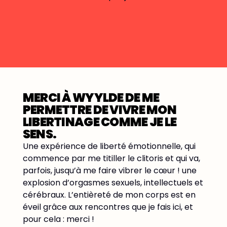
MERCI À WYYLDE DE ME
IL 
PERMETTRE DE VIVRE MON
RE
LIBERTINAGE COMME JE LE
Et fo
SENS.
10 ans
Une expérience de liberté émotionnelle, qui
coupl
commence par me titiller le clitoris et qui va,
avec 
parfois, jusqu’à me faire vibrer le cœur ! une
amis 
explosion d’orgasmes sexuels, intellectuels et
horiz
cérébraux. L’entièreté de mon corps est en
très 
éveil grâce aux rencontres que je fais ici, et
clubs
pour cela : merci !