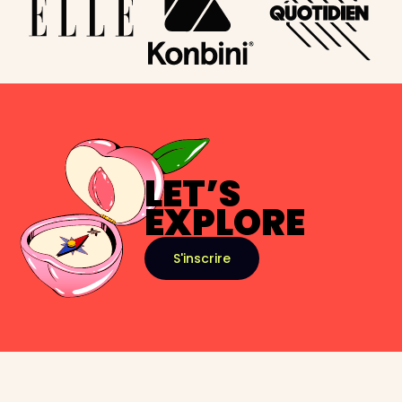
LET’S
EXPLORE
S'inscrire